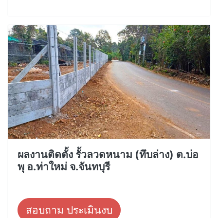
ผลงานติดตั้ง รั้วลวดหนาม (ทึบล่าง) ต.บ่อ
พุ อ.ท่าใหม่ จ.จันทบุรี
สอบถาม ประเมินงบ