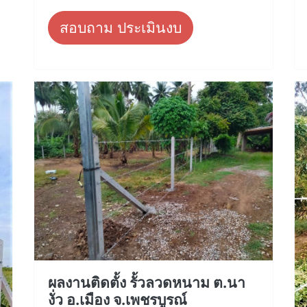
สอบถาม ประเมินงบ
ผลงานติดตั้ง รั้วลวดหนาม ต.นา
งั่ว อ.เมือง จ.เพชรบูรณ์