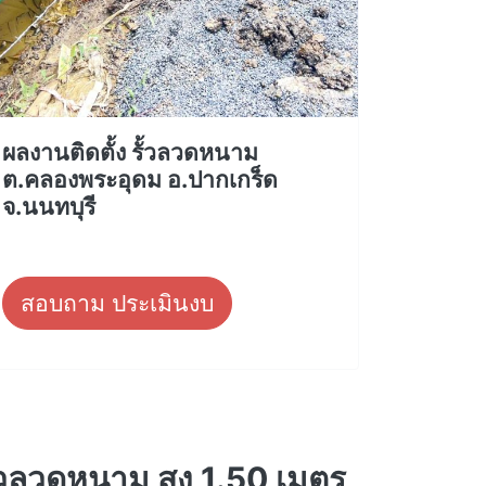
ผลงานติดตั้ง รั้วลวดหนาม
ต.คลองพระอุดม อ.ปากเกร็ด
จ.นนทบุรี
สอบถาม ประเมินงบ
ั้วลวดหนาม สูง 1.50 เมตร,