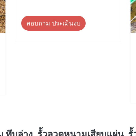
สอบถาม ประเมินงบ
 ทึบล่าง, รั้วลวดหนามเสียบแผ่น, ร