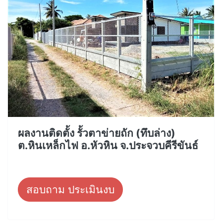
ผลงานติดตั้ง รั้วตาข่ายถัก (ทึบล่าง)
ต.หินเหล็กไฟ อ.หัวหิน จ.ประจวบคีรีขันธ์
สอบถาม ประเมินงบ