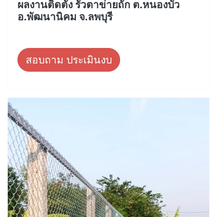
ผลงานติดตั้ง รั้วตาข่ายถัก ต.หนองบัว
อ.พัฒนานิคม จ.ลพบุรี
สอบถาม ประเมินงบ